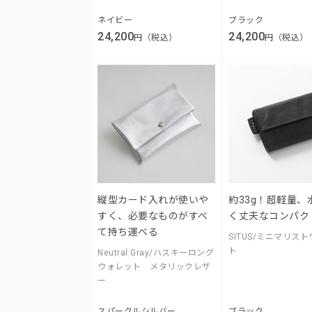
ネイビー
ブラック
24,200
24,200
円（税込）
円（税込）
縦型カード入れが使いや
約33g！超軽量、
すく、必要なものがすべ
く丈夫なコンパク
て持ち運べる
SITUS/ミニマリス
ト
Neutral Gray/ハスキーロング
ウォレット メタリックレザ
ー
スパークルシルバー
ブラック