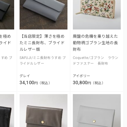
を極め
【当店限定】薄さを極め
廃盤の危機を乗り越えた
ライド
たミニ長財布、ブライド
動物柄ゴブラン生地の長
ルレザー版
財布
うすめ ブ
SAFUJI/ミニ長財布うすめ ブ
Coquette/ゴブラン ラウン
ライドルレザー
ドファスナー 長財布
グレイ
アイボリー
34,100
30,800
円（税込）
円（税込）