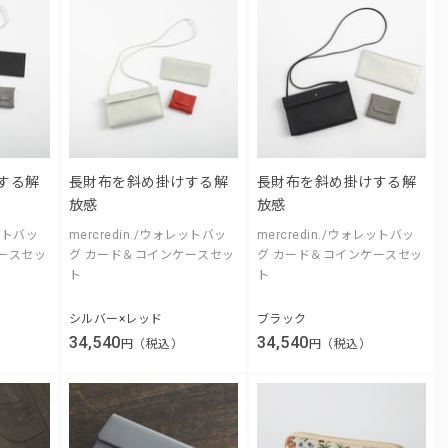
する解
長財布を斜め掛けする解
長財布を斜め掛けする解
放感
放感
レットバッ
mercredin./ウォレットバッ
mercredin./ウォレットバッ
ースセッ
グ カード＆コインケースセッ
グ カード＆コインケースセッ
ト
ト
シルバー×レッド
ブラック
34,540
34,540
円（税込）
円（税込）