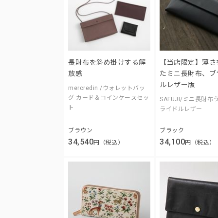
長財布を斜め掛けする解
【当店限定】薄さ
放感
たミニ長財布、ブ
ルレザー版
mercredin./ウォレットバッ
グ カード＆コインケースセッ
SAFUJI/ミニ長財布
ト
ライドルレザー
ブラウン
ブラック
34,540
34,100
円（税込）
円（税込）