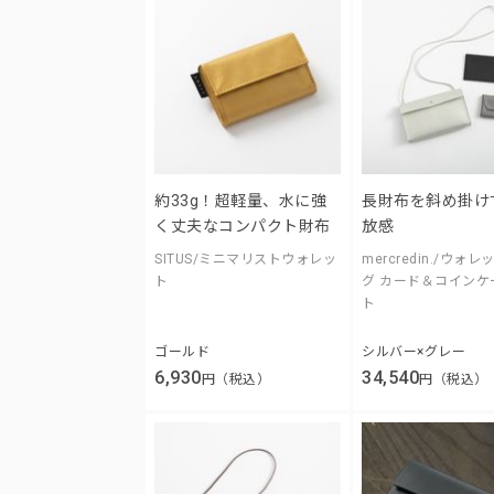
約33g！超軽量、水に強
長財布を斜め掛け
く丈夫なコンパクト財布
放感
SITUS/ミニマリストウォレッ
mercredin./ウォ
ト
グ カード＆コインケ
ト
ゴールド
シルバー×グレー
6,930
34,540
円（税込）
円（税込）