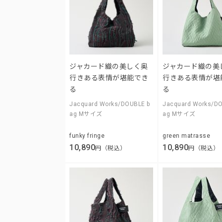
ジャカード織の美しく奥
ジャカード織の美
行きある表情が堪能でき
行きある表情が堪
る
る
Jacquard Works/DOUBLE b
Jacquard Works/D
ag Mサイズ
ag Mサイズ
funky fringe
green matrasse
10,890
10,890
円（税込）
円（税込）