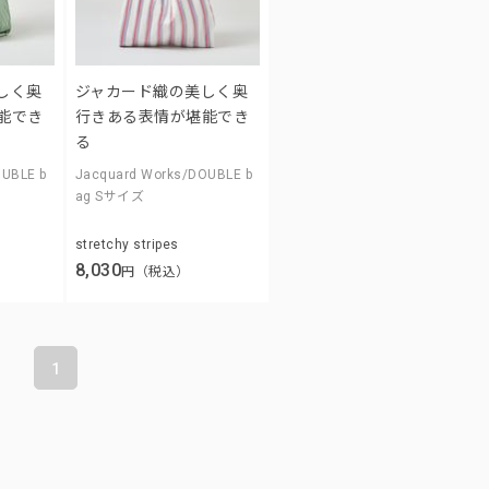
しく奥
ジャカード織の美しく奥
能でき
行きある表情が堪能でき
る
OUBLE b
Jacquard Works/DOUBLE b
ag Sサイズ
stretchy stripes
8,030
円（税込）
1