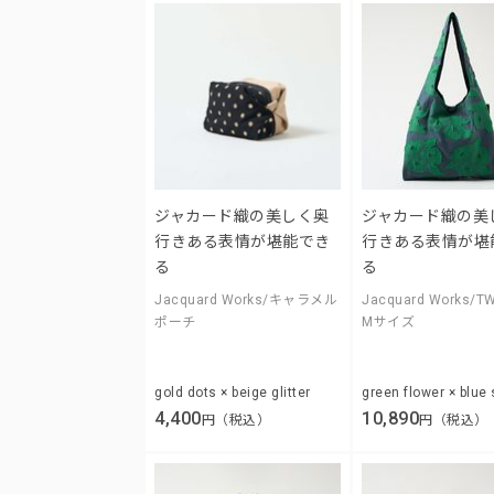
ジャカード織の美しく奥
ジャカード織の美
行きある表情が堪能でき
行きある表情が堪
る
る
Jacquard Works/キャラメル
Jacquard Works/TW
ポーチ
Mサイズ
gold dots × beige glitter
green flower × blue 
4,400
10,890
円（税込）
円（税込）