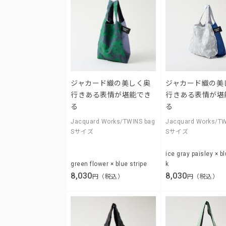
ジャカード織の美しく奥
ジャカード織の美
行きある表情が堪能でき
行きある表情が堪
る
る
Jacquard Works/TWINS bag
Jacquard Works/TW
Sサイズ
Sサイズ
ice gray paisley × b
green flower × blue stripe
k
8,030
8,030
円（税込）
円（税込）