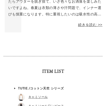
たらアウターを脱ぎ捨て、いざ色々なお洒落を楽しみた
いですよね。春夏は衣類の薄さや汗問題で、インナー選
びも慎重になります。特に重視したいのは吸水性の高さ
や、速乾性のあるサラッとした肌ざわり。第8回の今回
続きを読む >>
は、そんなポイントを抑えた春夏を快適に過ごせるイン
ナーを集めました。
ITEM LIST
TUTIE./コットン天竺 シリーズ
キャミソール
キャミソールワンピース