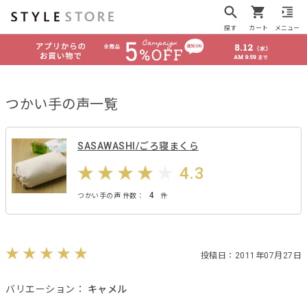
探す
カート
メニュー
つかい手の声一覧
SASAWASHI/ごろ寝まくら
4.3
4
つかい手の声 件数：
件
投稿日：2011年07月27日
バリエーション：
キャメル