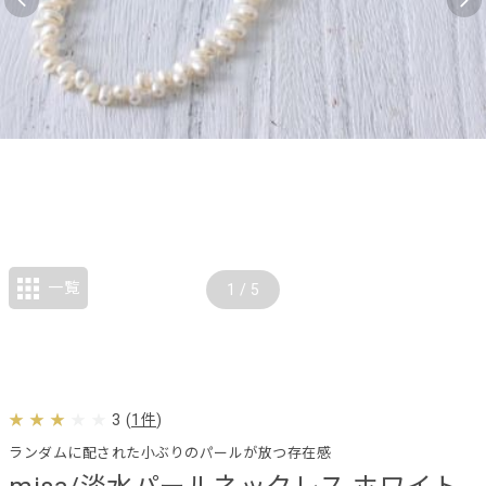
一覧
1
/
5
3
(
1件
)
ランダムに配された小ぶりのパールが放つ存在感