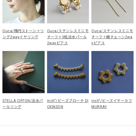
Ouca/楕円ストーン＋リ
Ouca/ステンレスミニモ
Ouca/ステンレスミニモ
ング2wayイヤリング
チーフ＋3粒淡水パール
チーフ＋細チェーン2wa
2wayピアス
yピアス
STELLA CIFFON/淡水パ
inch"/ビーズブローチ DI
inch"/ビーズイヤーカフ
ールリング
CKINSON
MURRAY