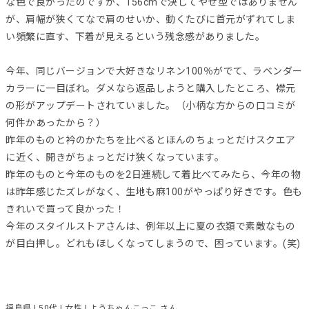
な色で良かったのですが、156cmで決してやせ型ではありません
が、肩幅が狭くてなで肩のせいか、動くたびに首元がずれてしま
い頻繁に直す、下着が見えるという残念感がありました。
今年、同じバージョンで大好きなリネン100％がでて、ラベンダー
カラーに一目ぼれ。ダメなら返品しようと購入したところ、襟元
の形がアップデートされていました。（小柄な方からの口コミが
何件かあったから？）
昨年のものと衿のかたちを比べるとほんのちょっとだけスクエア
に近く、開きがちょっとだけ狭くなっています。
昨年のものと今年のものを2日連続して着比べてみたら、今年の物
は昨年感じたズレがなく、生地も麻100がやっぱり好きです。色も
きれいで買って良かった！
今年のスタイルストアさんは、例年以上に夏の衣類で素敵なもの
が目白押し。どれもほしくなってしまうので、困っています。(笑)
福島県 | 50代 | 女性 | ようちゃんこっこ さん