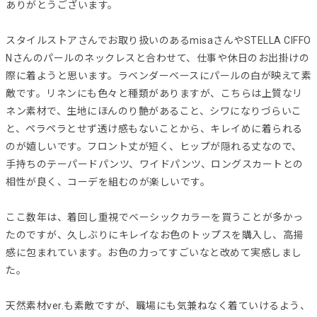
ありがとうございます。
スタイルストアさんでお取り扱いのあるmisaさんやSTELLA CIFFO
Nさんのパールのネックレスと合わせて、仕事や休日のお出掛けの
際に着ようと思います。ラベンダーベースにパールの白が映えて素
敵です。リネンにも色々と種類がありますが、こちらは上質なリ
ネン素材で、生地にほんのり艶があること、シワになりづらいこ
と、ペラペラとせず透け感もないことから、キレイめに着られる
のが嬉しいです。フロント丈が短く、ヒップが隠れる丈なので、
手持ちのテーパードパンツ、ワイドパンツ、ロングスカートとの
相性が良く、コーデを組むのが楽しいです。
ここ数年は、着回し重視でベーシックカラーを買うことが多かっ
たのですが、久しぶりにキレイなお色のトップスを購入し、高揚
感に包まれています。お色の力ってすごいなと改めて実感しまし
た。
天然素材ver.も素敵ですが、職場にも気兼ねなく着ていけるよう、