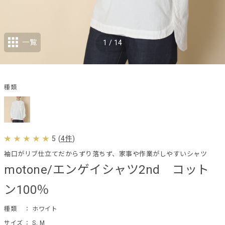
一覧
1
/
14
種類
5
(
4件
)
袖口がリブ仕立てだからずり落ちず、家事や作業がしやすいシャツ
motone/エンゲイシャツ2nd コット
ン100％
種類
： ホワイト
サイズ
： S, M