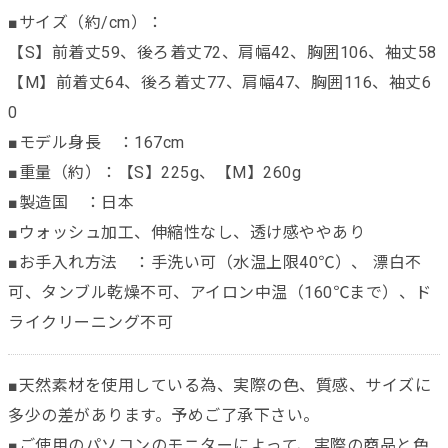
■サイズ（約/cm）：
【S】前着丈59、後ろ着丈72、肩幅42、胸囲106、袖丈58
【M】前着丈64、後ろ着丈77、肩幅47、胸囲116、袖丈6
0
■モデル身長 ：167cm
■重量（約）：【S】225g、【M】260g
■製造国 ：日本
■ウォッシュ加工、伸縮性なし、透け感ややあり
■お手入れ方法 ：手洗い可（水温上限40℃）、 漂白不
可、タンブル乾燥不可、アイロン中温（160℃まで）、ド
ライクリーニング不可
■天然素材を使用している為、実際の色、質感、サイズに
多少の差があります。予めご了承下さい。
■ご使用のパソコンのモニターによって、実際の商品と色