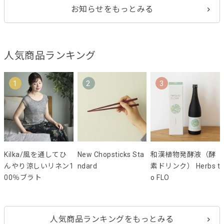
お知らせをもっとみる
人気商品ランキング
1
2
3
Kilka/風を通してひ
New Chopsticks Sta
和漢植物発酵液（酵
んやり涼しいリネン1
ndard
素ドリンク） Herbs t
00％ブラト
o FLO
人気商品ランキングをもっとみる