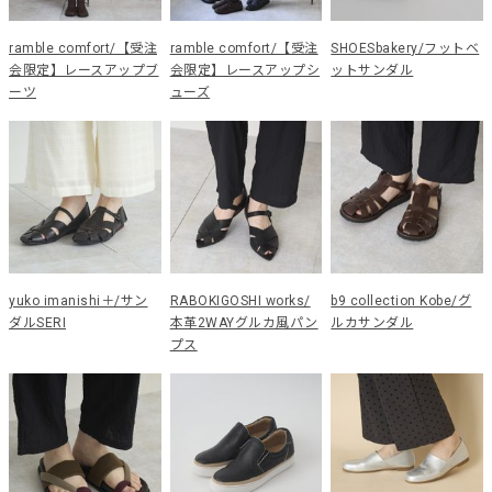
ramble comfort/【受注
ramble comfort/【受注
SHOESbakery/フットベ
会限定】レースアップブ
会限定】レースアップシ
ットサンダル
ーツ
ューズ
yuko imanishi＋/サン
RABOKIGOSHI works/
b9 collection Kobe/グ
ダルSERI
本革2WAYグルカ風パン
ルカサンダル
プス