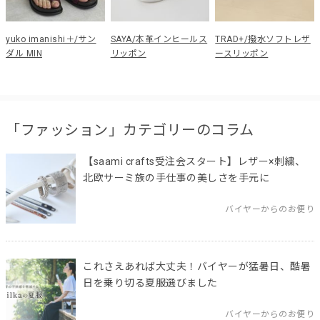
yuko imanishi＋/サン
SAYA/本革インヒールス
TRAD+/撥水ソフトレザ
ダル MIN
リッポン
ースリッポン
「ファッション」カテゴリーのコラム
【saami crafts受注会スタート】レザー×刺繍、
北欧サーミ族の手仕事の美しさを手元に
バイヤーからのお便り
これさえあれば大丈夫！バイヤーが猛暑日、酷暑
日を乗り切る夏服選びました
バイヤーからのお便り