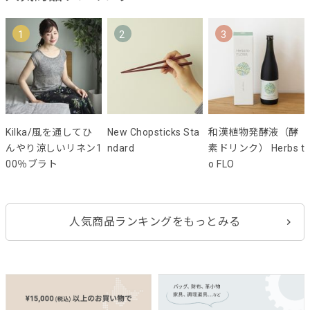
1
2
3
Kilka/風を通してひ
New Chopsticks Sta
和漢植物発酵液（酵
んやり涼しいリネン1
ndard
素ドリンク） Herbs t
00％ブラト
o FLO
人気商品ランキングをもっとみる