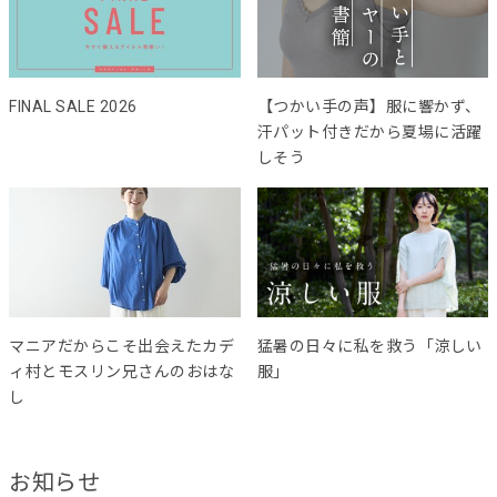
FINAL SALE 2026
【つかい手の声】服に響かず、
汗パット付きだから夏場に活躍
しそう
マニアだからこそ出会えたカデ
猛暑の日々に私を救う「涼しい
ィ村とモスリン兄さんのおはな
服」
し
お知らせ