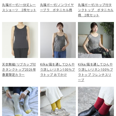
丸福ガーゼ/一分丈レー
丸福ガーゼ/ノンワイヤ
丸福ガーゼ/カップ付タ
スショーツ 2枚セット
ーブラ ボタニカル柄
ンクトップ ボタニカル
柄 2枚セット
天衣無縫/リブカップ付
Kilka/風を通してひんや
Kilka/風を通してひんや
きタンクトップ2026年
り涼しいリネン100％ブ
り涼しいリネン100％ブ
春夏限定カラー
ラトップ おでかけ
ラトップ フレンチスリ
ーブ