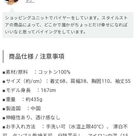
ト）
ショッピングユニットでバイヤーをしています。スタイルスト
アの商品によって、どこかで誰かがちょっとだけ幸せになれば
いいなと思ってバイイングをしています。
商品仕様 / 注意事項
■素材/原料 ：コットン100%
■サイズ（約/cm）：着丈68、肩幅38、胸囲110、袖丈55
■モデル身長 ：167cm
■重量 ：約435g
■製造国 ：中国
■伸縮性あり、透け感なし
■お手入れ方法 ：手洗い可（水温上限40℃）、 漂白不
可、タンブル乾燥不可、日陰平干し、アイロン中温（15