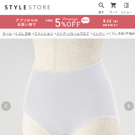
探す
カート
メニュー
ホーム
くらしきぬ
ファッション
インナー/ルームウエア
インナー
くらしきぬ/汗悩み