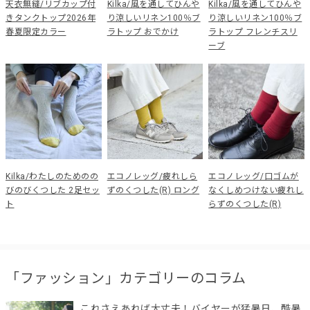
天衣無縫/リブカップ付
Kilka/風を通してひんや
Kilka/風を通してひんや
きタンクトップ2026年
り涼しいリネン100％ブ
り涼しいリネン100％ブ
春夏限定カラー
ラトップ おでかけ
ラトップ フレンチスリ
ーブ
Kilka/わたしのためのの
エコノレッグ/疲れしら
エコノレッグ/口ゴムが
びのびくつした 2足セッ
ずのくつした(R) ロング
なくしめつけない疲れし
ト
らずのくつした(R)
「ファッション」カテゴリーのコラム
これさえあれば大丈夫！バイヤーが猛暑日、酷暑