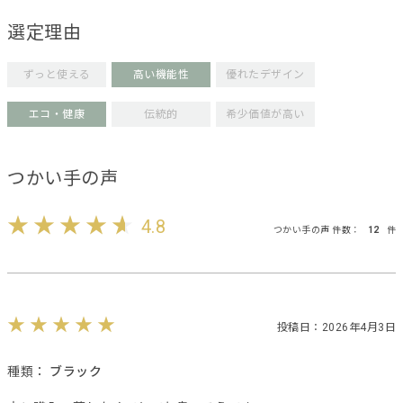
選定理由
ずっと使える
高い機能性
優れたデザイン
エコ・健康
伝統的
希少価値が高い
つかい手の声
4.8
つかい手の声 件数：
12
件
投稿日：2026年4月3日
種類：
ブラック