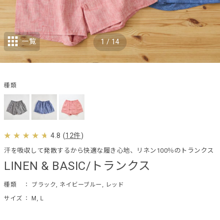
一覧
1
/
14
種類
4.8
(
12件
)
汗を吸収して発散するから快適な履き心地、リネン100％のトランクス
LINEN & BASIC/トランクス
種類
： ブラック, ネイビーブルー, レッド
サイズ
： M, L