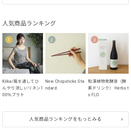
人気商品ランキング
1
2
3
Kilka/風を通してひ
New Chopsticks Sta
和漢植物発酵液（酵
んやり涼しいリネン1
ndard
素ドリンク） Herbs t
00％ブラト
o FLO
人気商品ランキングをもっとみる