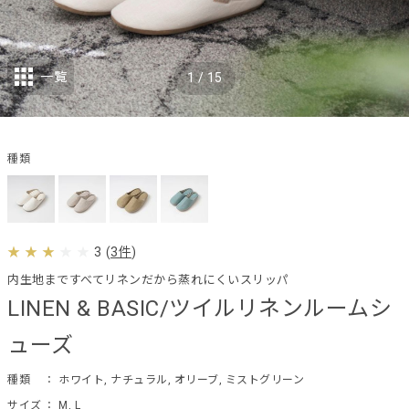
一覧
1
/
15
種類
3
(
3件
)
内生地まですべてリネンだから蒸れにくいスリッパ
LINEN & BASIC/ツイルリネンルームシ
ューズ
種類
： ホワイト, ナチュラル, オリーブ, ミストグリーン
サイズ
： M, L