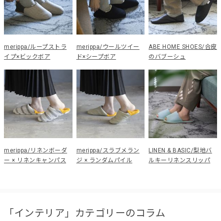
merippa/ループストラ
merippa/ウールツイー
ABE HOME SHOES/合皮
イプ×ビックボア
ド×シープボア
のバブーシュ
merippa/リネンボーダ
merippa/スラブメラン
LINEN & BASIC/梨地バ
ー × リネンキャンパス
ジ × ランダムパイル
ルキーリネンスリッパ
「インテリア」カテゴリーのコラム