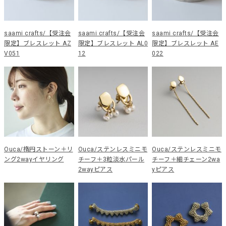
saami crafts/【受注会
saami crafts/【受注会
saami crafts/【受注会
限定】ブレスレット AZ
限定】ブレスレット AL0
限定】ブレスレット AE
V051
12
022
Ouca/楕円ストーン＋リ
Ouca/ステンレスミニモ
Ouca/ステンレスミニモ
ング2wayイヤリング
チーフ＋3粒淡水パール
チーフ＋細チェーン2wa
2wayピアス
yピアス