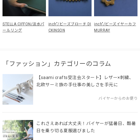
STELLA CIFFON/淡水パ
inch"/ビーズブローチ DI
inch"/ビーズイヤーカフ
ールリング
CKINSON
MURRAY
「ファッション」カテゴリーのコラム
【saami crafts受注会スタート】レザー×刺繍、
北欧サーミ族の手仕事の美しさを手元に
バイヤーからのお便り
これさえあれば大丈夫！バイヤーが猛暑日、酷暑
日を乗り切る夏服選びました