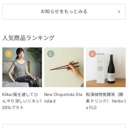
お知らせをもっとみる
人気商品ランキング
1
2
3
Kilka/風を通してひ
New Chopsticks Sta
和漢植物発酵液（酵
んやり涼しいリネン1
ndard
素ドリンク） Herbs t
00％ブラト
o FLO