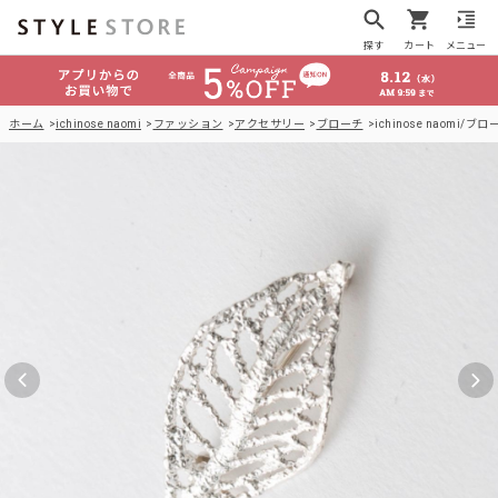
探す
カート
メニュー
ホーム
ichinose naomi
ファッション
アクセサリー
ブローチ
ichinose naomi/ブロー