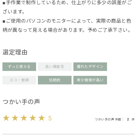
■手作業で制作しているため、仕上がりに多少の誤差がご
ざいます。
■ご使用のパソコンのモニターによって、実際の商品と色
柄が異なって見える場合があります。予めご了承下さい。
選定理由
ずっと使える
高い機能性
優れたデザイン
エコ・健康
伝統的
希少価値が高い
つかい手の声
5
つかい手の声 件数：
2
件