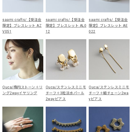
saami crafts/【受注会
saami crafts/【受注会
saami crafts/【受注会
限定】ブレスレット AZ
限定】ブレスレット AL0
限定】ブレスレット AE
V051
12
022
Ouca/楕円ストーン＋リ
Ouca/ステンレスミニモ
Ouca/ステンレスミニモ
ング2wayイヤリング
チーフ＋3粒淡水パール
チーフ＋細チェーン2wa
2wayピアス
yピアス