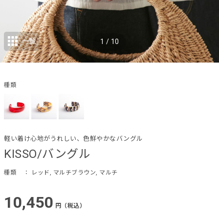
一覧
1
/
10
種類
軽い着け心地がうれしい、色鮮やかなバングル
KISSO/バングル
種類
： レッド, マルチブラウン, マルチ
10,450
円（税込）