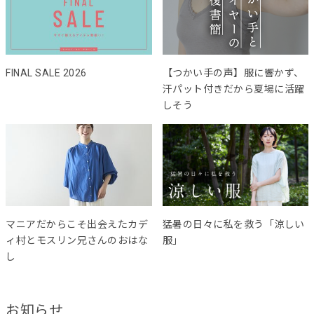
FINAL SALE 2026
【つかい手の声】服に響かず、
汗パット付きだから夏場に活躍
しそう
マニアだからこそ出会えたカデ
猛暑の日々に私を救う「涼しい
ィ村とモスリン兄さんのおはな
服」
し
お知らせ