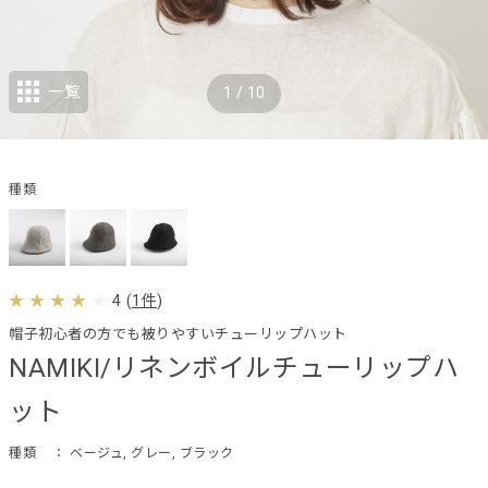
一覧
1
/
10
種類
4
(
1件
)
帽子初心者の方でも被りやすいチューリップハット
NAMIKI/リネンボイルチューリップハ
ット
種類
： ベージュ, グレー, ブラック