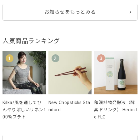
お知らせをもっとみる
人気商品ランキング
1
2
3
Kilka/風を通してひ
New Chopsticks Sta
和漢植物発酵液（酵
んやり涼しいリネン1
ndard
素ドリンク） Herbs t
00％ブラト
o FLO