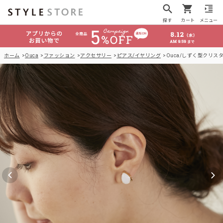
探す
カート
メニュー
ホーム
Ouca
ファッション
アクセサリー
ピアス/イヤリング
Ouca/しずく型クリ