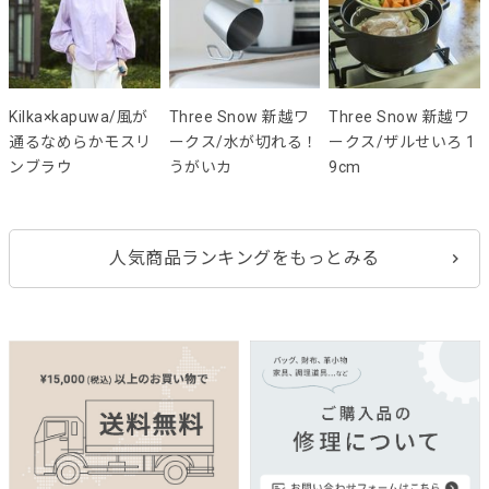
Kilka×kapuwa/風が
Three Snow 新越ワ
Three Snow 新越ワ
通るなめらかモスリ
ークス/水が切れる！
ークス/ザルせいろ 1
ンブラウ
うがいカ
9cm
人気商品ランキングをもっとみる