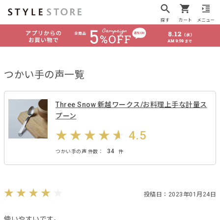
探す
カート
メニュー
つかい手の声一覧
Three Snow 新越ワークス/お料理上手な計量ス
プーン
4.5
34
つかい手の声 件数：
件
投稿日：2023年01月24日
使いやすいです。