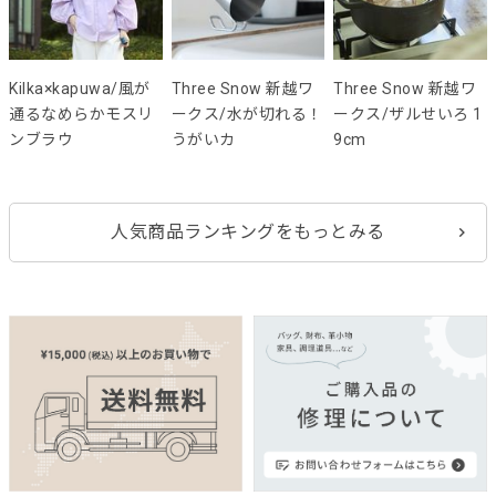
Kilka×kapuwa/風が
Three Snow 新越ワ
Three Snow 新越ワ
通るなめらかモスリ
ークス/水が切れる！
ークス/ザルせいろ 1
ンブラウ
うがいカ
9cm
人気商品ランキングをもっとみる