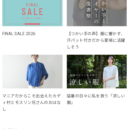
FINAL SALE 2026
【つかい手の声】服に響かず、
汗パット付きだから夏場に活躍
しそう
マニアだからこそ出会えたカデ
猛暑の日々に私を救う「涼しい
ィ村とモスリン兄さんのおはな
服」
し