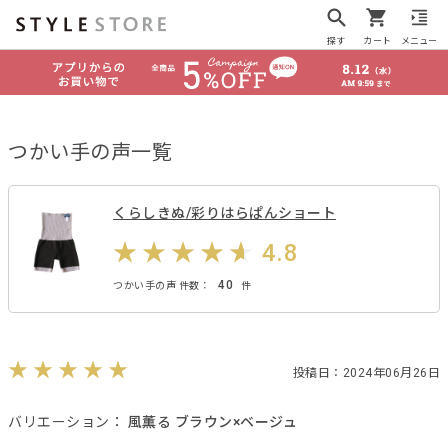
探す
カート
メニュー
つかい手の声一覧
くらしきぬ/彩りはらぱんショート
4.8
40
つかい手の声 件数：
件
投稿日：2024年06月26日
バリエーション：
風薫る ブラウン×ベージュ