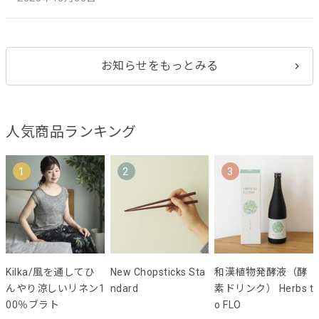
お知らせをもっとみる
人気商品ランキング
1
2
3
Kilka/風を通してひ
New Chopsticks Sta
和漢植物発酵液（酵
んやり涼しいリネン1
ndard
素ドリンク） Herbs t
00％ブラト
o FLO