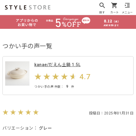
探す
カート
メニュー
つかい手の声一覧
kanae/だえん土鍋 1.5L
4.7
9
つかい手の声 件数：
件
投稿日：2025年01月31日
バリエーション：
グレー