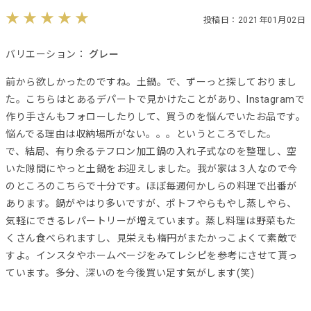
投稿日：2021年01月02日
バリエーション：
グレー
前から欲しかったのですね。土鍋。で、ずーっと探しておりまし
た。こちらはとあるデパートで見かけたことがあり、Instagramで
作り手さんもフォローしたりして、買うのを悩んでいたお品です。
悩んでる理由は収納場所がない。。。というところでした。
で、結局、有り余るテフロン加工鍋の入れ子式なのを整理し、空
いた隙間にやっと土鍋をお迎えしました。我が家は３人なので今
のところのこちらで十分です。ほぼ毎週何かしらの料理で出番が
あります。鍋がやはり多いですが、ポトフやらもやし蒸しやら、
気軽にできるレパートリーが増えています。蒸し料理は野菜もた
くさん食べられますし、見栄えも楕円がまたかっこよくて素敵で
すよ。インスタやホームページをみてレシピを参考にさせて貰っ
ています。多分、深いのを今後買い足す気がします(笑)