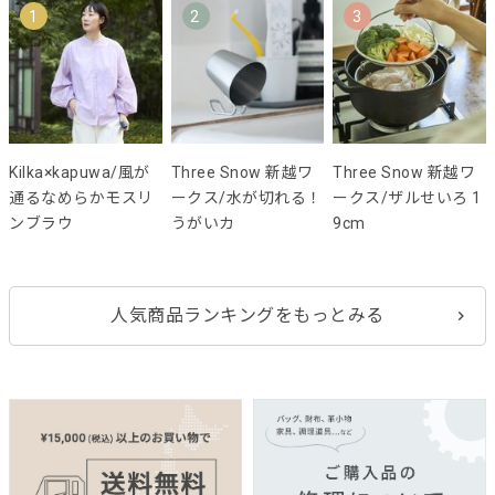
1
2
3
Kilka×kapuwa/風が
Three Snow 新越ワ
Three Snow 新越ワ
通るなめらかモスリ
ークス/水が切れる！
ークス/ザルせいろ 1
ンブラウ
うがいカ
9cm
人気商品ランキングをもっとみる