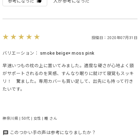
参考になった
人が参考になった
投稿日：2020年07月31日
バリエーション：
smoke beige× moss pink
早速いつもの枕の上に置いてみました。適度な硬さが心地よく頸
がサポートされるのを実感、すんなり眠りに就けて寝覚もスッキ
リ！ 驚ました。専用カバーも買い足して、出先にも持って行き
たいです。
神奈川県 | 50代 | 女性 | 睡 さん
このつかい手の声は参考になりましたか？