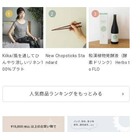
1
2
3
Kilka/風を通してひ
New Chopsticks Sta
和漢植物発酵液（酵
んやり涼しいリネン1
ndard
素ドリンク） Herbs t
00％ブラト
o FLO
人気商品ランキングをもっとみる