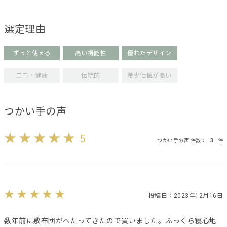
選定理由
ずっと使える
高い機能性
優れたデザイン
エコ・健康
伝統的
希少価値が高い
つかい手の声
5
つかい手の声 件数：
3
件
投稿日：2023年12月16日
数年前に敷布団がへたってきたので買いました。ふっくら寝心地