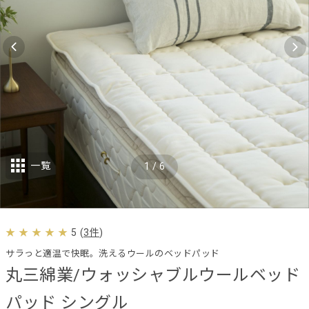
一覧
1
/
6
5
(
3件
)
サラっと適温で快眠。洗えるウールのベッドパッド
丸三綿業/ウォッシャブルウールベッド
パッド シングル