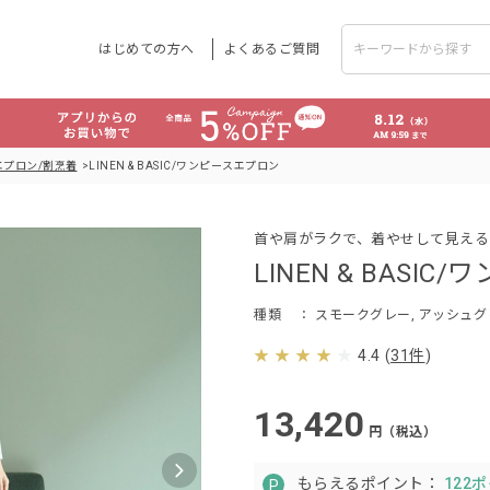
はじめての方へ
よくあるご質問
エプロン/割烹着
LINEN & BASIC/ワンピースエプロン
首や肩がラクで、着やせして見える
LINEN & BASI
種類
： スモークグレー, アッシュグ
4.4
(
31件
)
13,420
円（税込）
もらえるポイント：
122