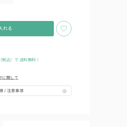
入れる
円（税込）で
送料無料！
けに関して
様 / 注意事項