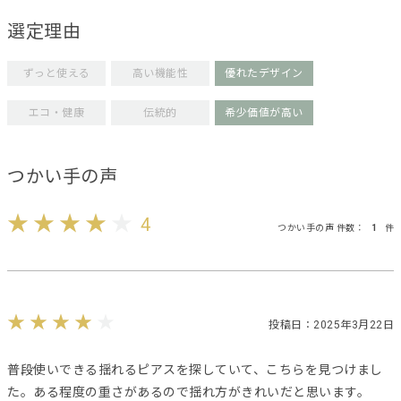
選定理由
ずっと使える
高い機能性
優れたデザイン
エコ・健康
伝統的
希少価値が高い
つかい手の声
4
つかい手の声 件数：
1
件
投稿日：2025年3月22日
普段使いできる揺れるピアスを探していて、こちらを見つけまし
た。ある程度の重さがあるので揺れ方がきれいだと思います。