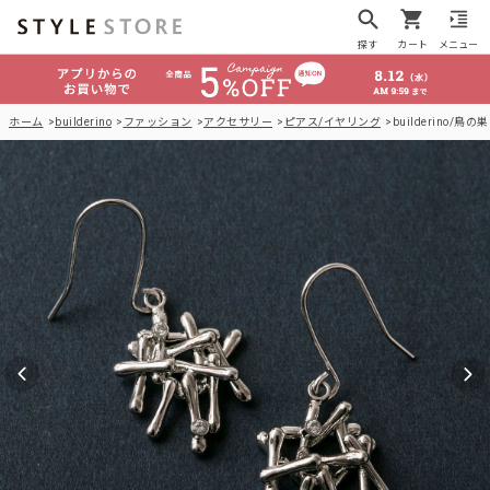
探す
カート
メニュー
ホーム
builderino
ファッション
アクセサリー
ピアス/イヤリング
builderino/