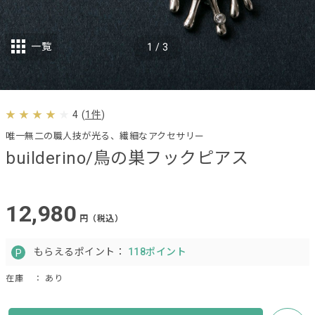
一覧
1
/
3
4
(
1件
)
唯一無二の職人技が光る、繊細なアクセサリー
builderino/鳥の巣フックピアス
12,980
円（税込）
もらえるポイント：
118ポイント
在庫
： あり