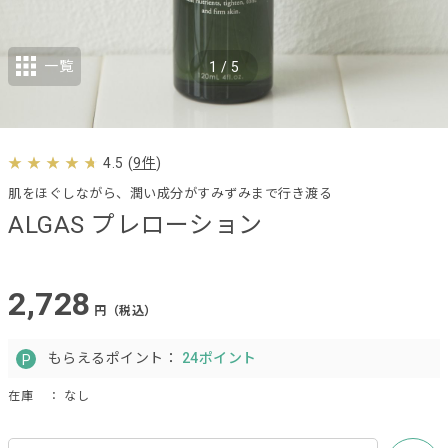
一覧
1
/
5
4.5
(
9件
)
肌をほぐしながら、潤い成分がすみずみまで行き渡る
ALGAS プレローション
2,728
円（税込）
もらえるポイント：
24ポイント
在庫
： なし