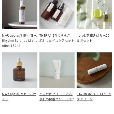
MAR apelar/月桃化粧水
THERA/【春のゆらぎ
naiad/朝摘みばら水20
Rhythm Balance Mist L
肌】フェイスケアセット
周年セット
otion 150ml
MAR apelar/Mセラムオ
とみおかクリーニング/
SAVON de SIESTA/リッ
イル
手肌の保護クリーム 30g
プクリーム