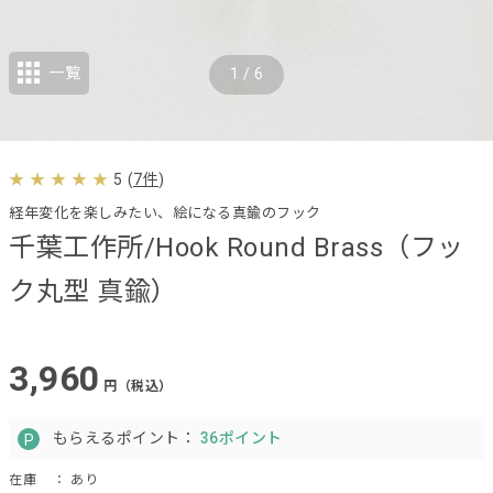
一覧
1
/
6
5
(
7件
)
経年変化を楽しみたい、絵になる真鍮のフック
千葉工作所/Hook Round Brass（フッ
ク丸型 真鍮）
3,960
円（税込）
もらえるポイント：
36ポイント
在庫
： あり