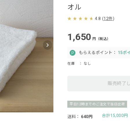
オル
4.8
(
12件
)
1,650
円（税込）
もらえるポイント：
15ポ
在庫
： なし
販売終了
平日12時までのご注文で当日出荷
合計15,000
送料：
640円