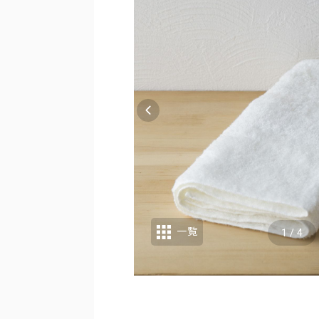
一覧
1
/
4