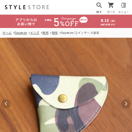
探す
カート
メニュー
ホーム
Squeeze
メンズ
財布
財布
Squeeze/コインケース迷彩