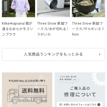
Kilka×kapuwa/風が
Three Snow 新越ワ
Three Snow 新越ワ
通るなめらかモスリ
ークス/水が切れる！
ークス/ザルせいろ 1
ンブラウ
うがいカ
9cm
人気商品ランキングをもっとみる