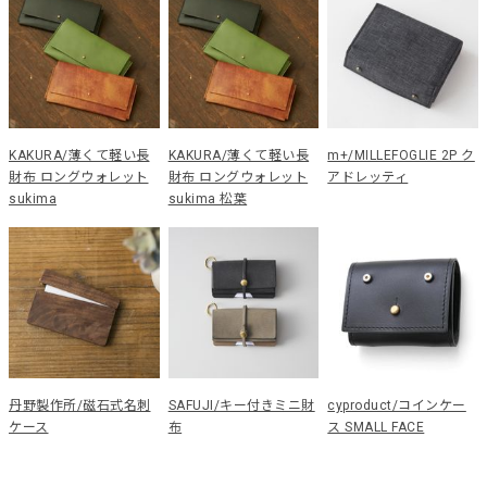
KAKURA/薄くて軽い長
KAKURA/薄くて軽い長
m+/MILLEFOGLIE 2P ク
財布 ロングウォレット
財布 ロングウォレット
アドレッティ
sukima
sukima 松葉
丹野製作所/磁石式名刺
SAFUJI/キー付きミニ財
cyproduct/コインケー
ケース
布
ス SMALL FACE