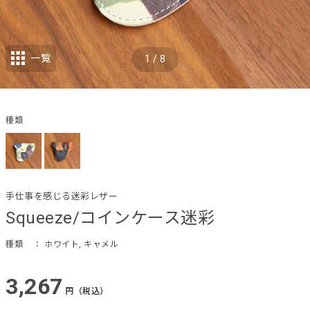
一覧
1
/
8
種類
手仕事を感じる迷彩レザー
Squeeze/コインケース迷彩
種類
： ホワイト, キャメル
3,267
円（税込）