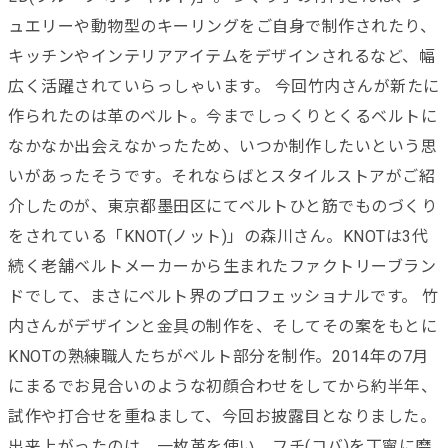
ュエリーや動物型のキーリングをご自身で制作されたり、
キッチンやインテリアアイテムをデザインされるなど、幅
広く活躍されていらっしゃいます。 今回竹内さんが新たに
作られたのは革のベルト。今までしっくりとくるベルトに
なかなか出会えなかったため、いつか制作したいという思
いがあったそうです。それならばとスタイルストアがご紹
介したのが、東京都墨田区にてベルトひと筋でものづくり
をされている「KNOT(ノット)」の森川さん。KNOTは3代
続く老舗ベルトメーカーから生まれたファクトリーブラン
ドでして、まさにベルト界のプロフェッショナルです。 竹
内さんがデザインと金具の制作を、そしてその案をもとに
KNOTの熟練職人たちがベルト部分を制作。2014年の7月
にまるでお見合いのような初顔合わせをしてから約半年、
試作や打合せを重ねまして、今回お披露目となりました。
出来上がったのは、一枚革を使い、フチ(コバ)を丁寧に磨