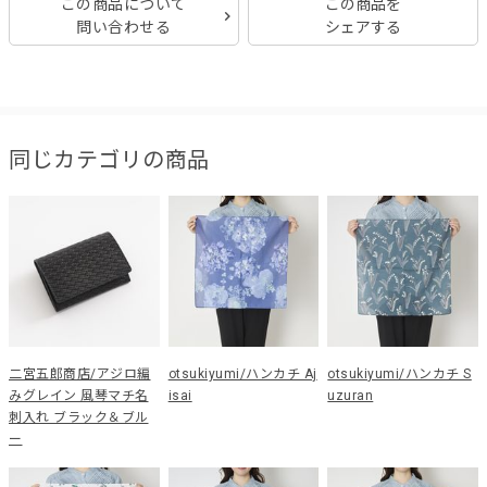
この商品について
この商品を
問い合わせる
シェアする
同じカテゴリの商品
二宮五郎商店/アジロ編
otsukiyumi/ハンカチ Aj
otsukiyumi/ハンカチ S
みグレイン 風琴マチ名
isai
uzuran
刺入れ ブラック＆ブル
ー