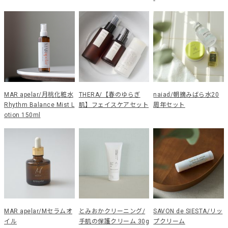
MAR apelar/月桃化粧水
THERA/【春のゆらぎ
naiad/朝摘みばら水20
Rhythm Balance Mist L
肌】フェイスケアセット
周年セット
otion 150ml
MAR apelar/Mセラムオ
とみおかクリーニング/
SAVON de SIESTA/リッ
イル
手肌の保護クリーム 30g
プクリーム