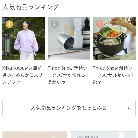
人気商品ランキング
1
2
3
Kilka×kapuwa/風が
Three Snow 新越ワ
Three Snow 新越ワ
通るなめらかモスリ
ークス/水が切れる！
ークス/ザルせいろ 1
ンブラウ
うがいカ
9cm
人気商品ランキングをもっとみる