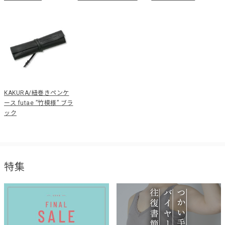
KAKURA/紐巻きペンケ
ース futae ”竹模様” ブラ
ック
特集