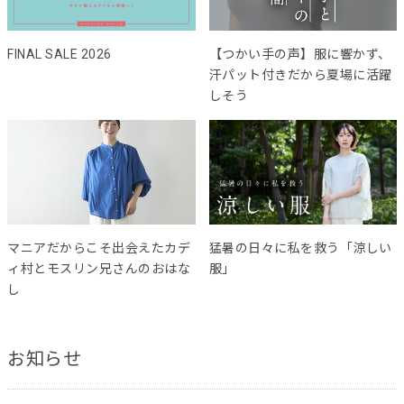
FINAL SALE 2026
【つかい手の声】服に響かず、
汗パット付きだから夏場に活躍
しそう
マニアだからこそ出会えたカデ
猛暑の日々に私を救う「涼しい
ィ村とモスリン兄さんのおはな
服」
し
お知らせ