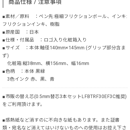
商品仕様 / 注意事項
■素材／原料 ：ペン先:極細フリクションボール、インキ:
フリクションインキ、樹脂
■原産国 ：日本
■仕様・付属品 ：ロゴ入り化粧箱入り
■サイズ ：本体:軸径140mm×145mm (グリップ部分含ま
ず)
化粧箱:縦38mm、横156mm、幅16mm
■色柄 ：本体 黒緑
3色インク 赤、黒、青
■市販の替え芯(0.5mm替芯3本セットLFBTRF30EF3C推奨)
をご利用頂けます。
■感熱紙など消すのに不向きな紙もあります。また証書
類・宛名など消えてはいけないものへの使用はお控え下さ