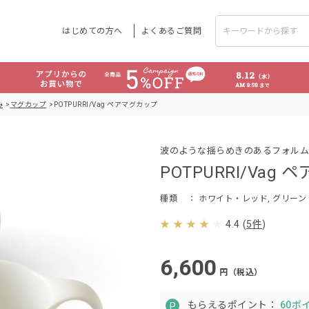
はじめての方へ
よくあるご質問
み
マグカップ
POTPURRI/Vag ペアマグカップ
波のような揺らめきのあるフォルム
POTPURRI/Vag
種類
： ホワイト・レッド, グリー
4.4
(
5件
)
6,600
円（税込）
もらえるポイント：
60ポ