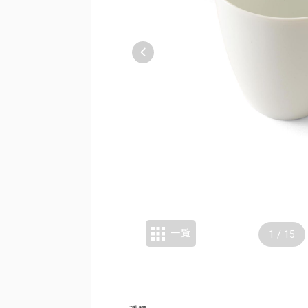
ロー
一覧
1
/
15