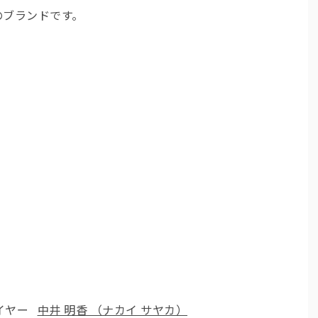
のブランドです。
イヤー
中井 明香 （ナカイ サヤカ）