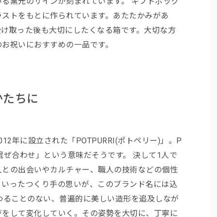
る窯元のサインが刻まれています。 ギフトボック
ラストをもとに作られています。あたたかみがあ
受け取った後も大切にしたくなる箱です。大切な方
のお祝いにおすすめの一品です。
かたちに
2年に設立された「POTPURRI(ポトペリー)」。P
「混ぜ合わせ」という意味だそうです。 決して1人で
人との出会いやカルチャー、職人の技術などの個性
ういったつくり手の思いが、このブランド名には込
わることのない、普遍的に美しい造形を追及しなが
ジをして変化していく。その姿勢を大切に、丁寧に