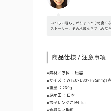
いつもの暮らしがちょっと心地良く
ストーリー、その地域ならではの話
商品仕様 / 注意事項
■素材／原料 ：磁器
■サイズ ：W120×D83×H95mm(1
■重量 ：230g
■原産国 ：日本
■電子レンジご使用可
■食器洗い機可