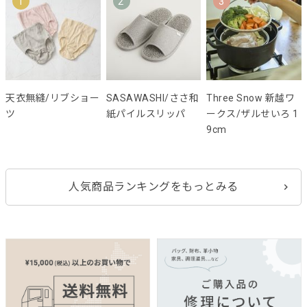
1
2
3
天衣無縫/リブショー
SASAWASHI/ささ和
Three Snow 新越ワ
ツ
紙パイルスリッパ
ークス/ザルせいろ 1
9cm
人気商品ランキングをもっとみる