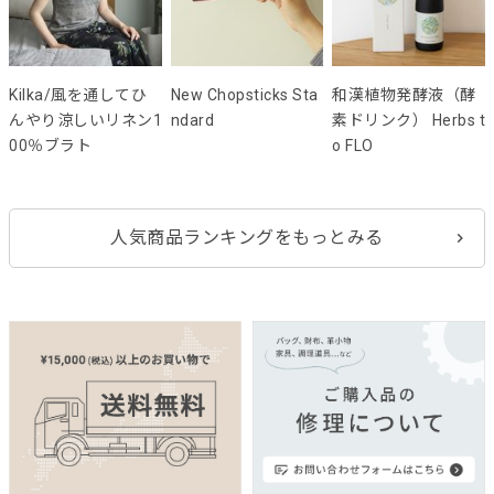
Kilka/風を通してひ
New Chopsticks Sta
和漢植物発酵液（酵
んやり涼しいリネン1
ndard
素ドリンク） Herbs t
00％ブラト
o FLO
人気商品ランキングをもっとみる