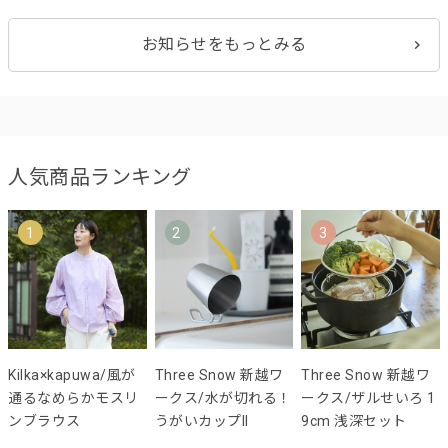
お知らせをもっとみる
人気商品ランキング
1
2
3
Kilka×kapuwa/風が
Three Snow 新越ワ
Three Snow 新越ワ
通るなめらかモスリ
ークス/水が切れる！
ークス/ザルせいろ 1
ンブラウス
うがいカップII
9cm 浅深セット