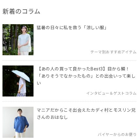
新着のコラム
猛暑の日々に私を救う「涼しい服」
テーマ別おすすめアイテム
【あの人の買って良かったBest3】目から鱗！
「ありそうでなかったもの」との出会いって楽し
い
インタビュー＆ゲストコラム
マニアだからこそ出会えたカディ村とモスリン兄
さんのおはなし
バイヤーからのお便り