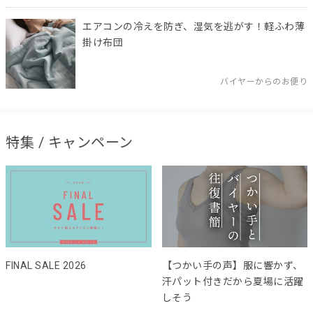
エアコンの冷えを防ぎ、湿気を逃がす！軽ふわ薄
掛け布団
バイヤーからのお便り
特集 / キャンペーン
FINAL SALE 2026
【つかい手の声】服に響かず、
汗パット付きだから夏場に活躍
しそう