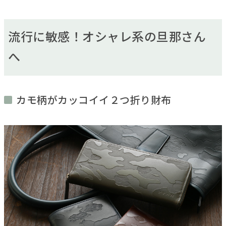
流行に敏感！オシャレ系の旦那さん
へ
カモ柄がカッコイイ２つ折り財布