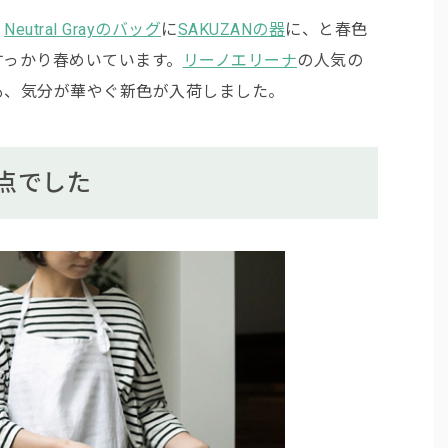
、
Neutral Grayのバッグ
に
SAKUZANの器
に、と春色
すっかり春めいています。
リーノエリーナ
の人気の
も、気分が華やぐ新色が入荷しました。
点でした