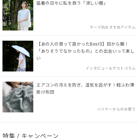
猛暑の日々に私を救う「涼しい服」
テーマ別おすすめアイテム
【あの人の買って良かったBest3】目から鱗！
「ありそうでなかったもの」との出会いって楽し
い
インタビュー＆ゲストコラム
エアコンの冷えを防ぎ、湿気を逃がす！軽ふわ薄
掛け布団
バイヤーからのお便り
特集 / キャンペーン