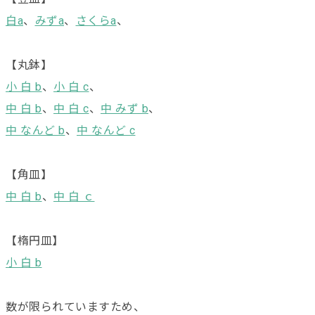
白a
、
みずa
、
さくらa
、
【丸鉢】
小 白 b
、
小 白 c
、
中 白 b
、
中 白 c
、
中 みず b
、
中 なんど b
、
中 なんど c
【角皿】
中 白 b
、
中 白 ｃ
【楕円皿】
小 白 b
数が限られていますため、