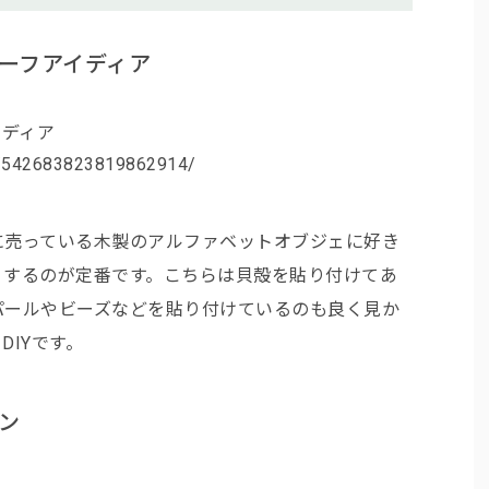
ーフアイディア
n/542683823819862914/
に売っている木製のアルファベットオブジェに好き
りするのが定番です。こちらは貝殻を貼り付けてあ
パールやビーズなどを貼り付けているのも良く見か
IYです。
ン