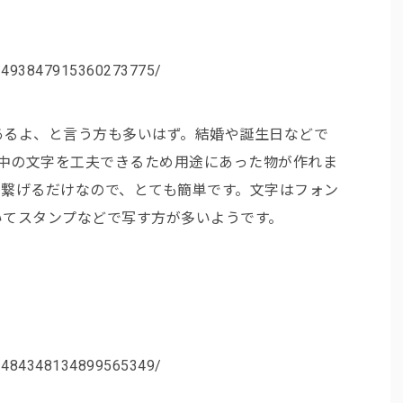
n/493847915360273775/
あるよ、と言う方も多いはず。結婚や誕生日などで
や中の文字を工夫できるため用途にあった物が作れま
で繋げるだけなので、とても簡単です。文字はフォン
いてスタンプなどで写す方が多いようです。
n/484348134899565349/