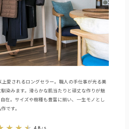
以上愛されるロングセラー。職人の手仕事が光る美
に馴染みます。滑らかな肌当たりと頑丈な作りが魅
も自在。サイズや樹種も豊富に揃い、一生モノとし
名作です。
4.8
/ 5