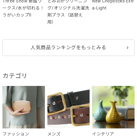
Three Snow 新越ワ
とみおかクリーニン
New Chopsticks Extr
ークス/水が切れる！
グ/オリジナル洗濯洗
a-Light
うがいカップII
剤プラス（詰替え
用）
人気商品ランキングをもっとみる
カテゴリ
ファッション
メンズ
インテリア