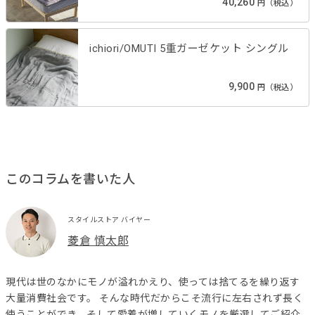
40,260
円（税込）
ichiori/OMUTI 5重ガーゼケット シングル
9,900
円（税込）
このコラムを書いた人
スタイルストア バイヤー
菱倉 慎太郎
現代は世のなかにモノが溢れかえり、使っては捨てるを繰り返す
大量消費社会です。 そんな時代だからこそ流行に左右されず長く
使うことができ、そして愛着が増していくモノを厳選してご紹介