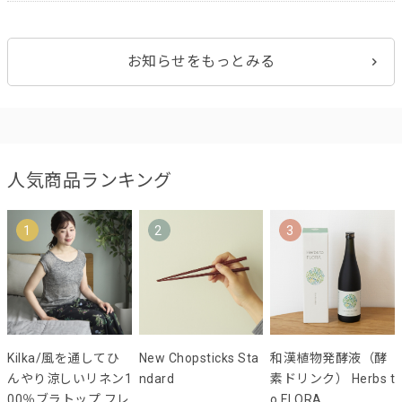
お知らせをもっとみる
人気商品ランキング
1
2
3
Kilka/風を通してひ
New Chopsticks Sta
和漢植物発酵液（酵
んやり涼しいリネン1
ndard
素ドリンク） Herbs t
00％ブラトップ フレ
o FLORA