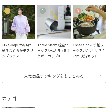
1
2
3
Kilka×kapuwa/風が
Three Snow 新越ワ
Three Snow 新越ワ
通るなめらかモスリ
ークス/水が切れる！
ークス/ザルせいろ 1
ンブラウス
うがいカップII
9cm 浅深セット
人気商品ランキングをもっとみる
カテゴリ