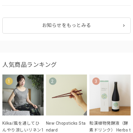
お知らせをもっとみる
人気商品ランキング
1
2
3
Kilka/風を通してひ
New Chopsticks Sta
和漢植物発酵液（酵
んやり涼しいリネン1
ndard
素ドリンク） Herbs t