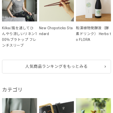
Kilka/風を通してひ
New Chopsticks Sta
和漢植物発酵液（酵
んやり涼しいリネン1
ndard
素ドリンク） Herbs t
00％ブラトップ フレ
o FLORA
ンチスリーブ
人気商品ランキングをもっとみる
カテゴリ